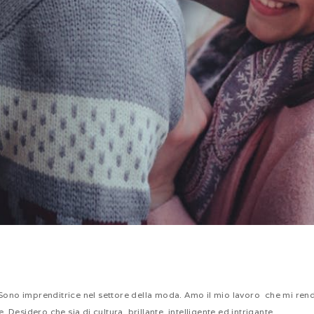
a. Sono imprenditrice nel settore della moda. Amo il mio lavoro che mi 
Desidero che sia di cultura, brillante intelligente ed intrigante.