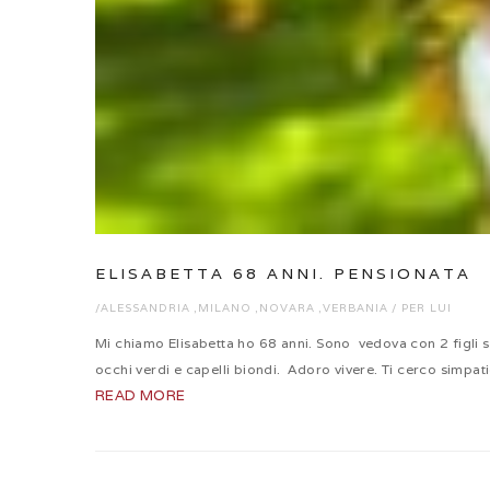
ELISABETTA 68 ANNI. PENSIONATA
/
ALESSANDRIA
,
MILANO
,
NOVARA
,
VERBANIA
/
PER LUI
Mi chiamo Elisabetta ho 68 anni. Sono vedova con 2 figli sp
occhi verdi e capelli biondi. Adoro vivere. Ti cerco simpat
READ MORE