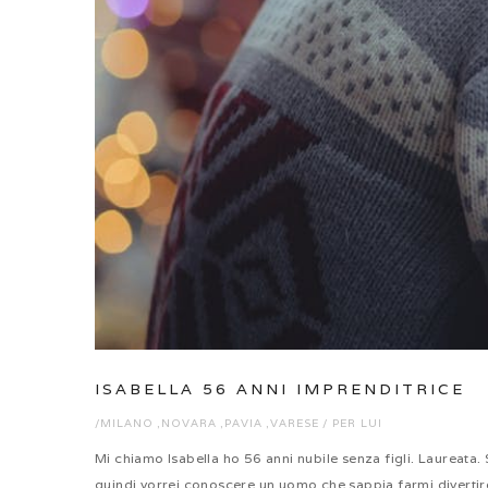
ISABELLA 56 ANNI IMPRENDITRICE
/
MILANO
,
NOVARA
,
PAVIA
,
VARESE
/
PER LUI
Mi chiamo Isabella ho 56 anni nubile senza figli. Laureat
quindi vorrei conoscere un uomo che sappia farmi divertire. 