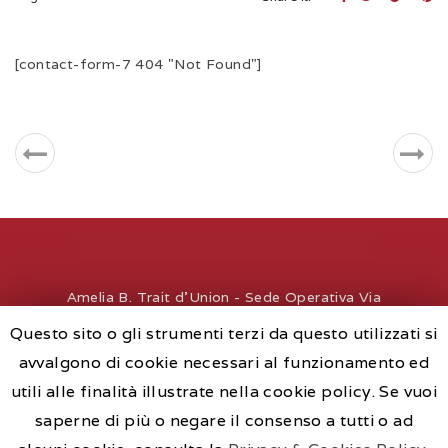
[contact-form-7 404 "Not Found"]
Amelia B. Trait d'Union - Sede Operativa Via
Roma, 40 - 28041 Arona - Italy - P.IVA
Questo sito o gli strumenti terzi da questo utilizzati si
02565410186 - REA-NO 235850
avvalgono di cookie necessari al funzionamento ed
Copyrights © 2017 -
info@amelia-b.it
- Numero
utili alle finalità illustrate nella cookie policy. Se vuoi
unico per informazioni: +39 331 4423133 -
saperne di più o negare il consenso a tutti o ad
Privacy Policy