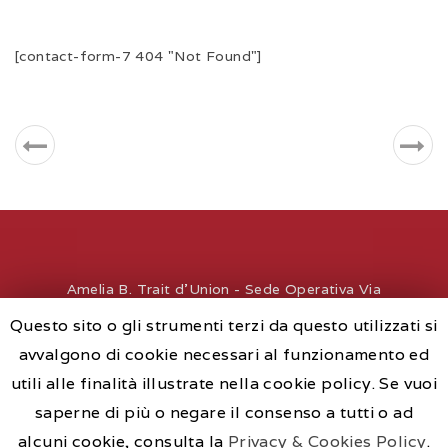
[contact-form-7 404 "Not Found"]
Amelia B. Trait d'Union - Sede Operativa Via
Roma, 40 - 28041 Arona - Italy - P.IVA
Questo sito o gli strumenti terzi da questo utilizzati si
02565410186 - REA-NO 235850
avvalgono di cookie necessari al funzionamento ed
Copyrights © 2017 -
info@amelia-b.it
- Numero
utili alle finalità illustrate nella cookie policy. Se vuoi
unico per informazioni: +39 331 4423133 -
saperne di più o negare il consenso a tutti o ad
Privacy Policy
alcuni cookie, consulta la
Privacy & Cookies Policy
.