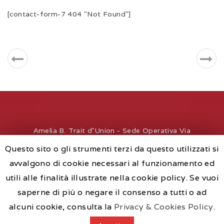
[contact-form-7 404 "Not Found"]
Amelia B. Trait d'Union - Sede Operativa Via
Roma, 40 - 28041 Arona - Italy - P.IVA
Questo sito o gli strumenti terzi da questo utilizzati si
02565410186 - REA-NO 235850
avvalgono di cookie necessari al funzionamento ed
Copyrights © 2017 -
info@amelia-b.it
- Numero
utili alle finalità illustrate nella cookie policy. Se vuoi
unico per informazioni: +39 331 4423133 -
saperne di più o negare il consenso a tutti o ad
Privacy Policy
alcuni cookie, consulta la
Privacy & Cookies Policy
.