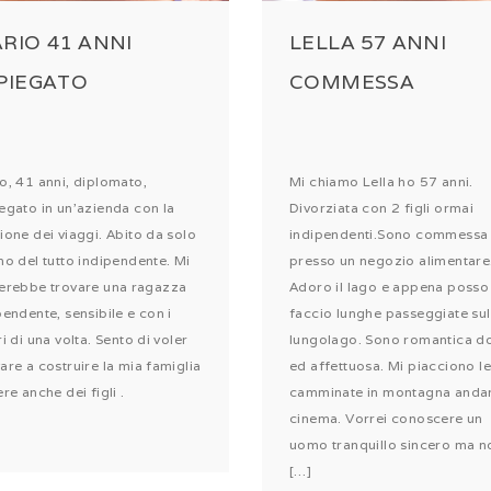
RIO 41 ANNI
LELLA 57 ANNI
PIEGATO
COMMESSA
o, 41 anni, diplomato,
Mi chiamo Lella ho 57 anni.
egato in un’azienda con la
Divorziata con 2 figli ormai
ione dei viaggi. Abito da solo
indipendenti.Sono commessa
no del tutto indipendente. Mi
presso un negozio alimentare
erebbe trovare una ragazza
Adoro il lago e appena posso
pendente, sensibile e con i
faccio lunghe passeggiate sul
ri di una volta. Sento di voler
lungolago. Sono romantica d
are a costruire la mia famiglia
ed affettuosa. Mi piacciono le
re anche dei figli .
camminate in montagna andar
cinema. Vorrei conoscere un
uomo tranquillo sincero ma n
[…]